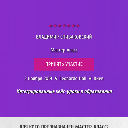
Перейти
к
основному
★★★★★★★
содержанию
ВЛАДИМИР СПИВАКОВСКИЙ
Мастер-класс
ПРИНЯТЬ УЧАСТИЕ
2 ноября 2019 ★
Leonardo Hall
★ Киев
Интегрированные кейс-уроки в образовании
М
а
ДЛЯ КОГО ПРЕДНАЗНАЧЕН МАСТЕР-КЛАСС?