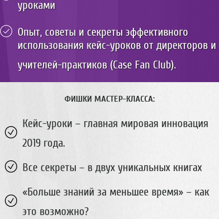
с
уроками
и
с
т
Опыт, советы и секреты эффективного
е
использования кейс-уроков от директоров и
м
ы
учителей-практиков (Case Fan Club).
о
б
р
ФИШКИ МАСТЕР-КЛАССА:
а
з
о
Кейс-уроки – главная мировая инновация
в
2019 года.
а
н
и
Все секреты – в двух уникальных книгах
я
и
«Больше знаний за меньшее время» – как
р
е
это возможно?
ф