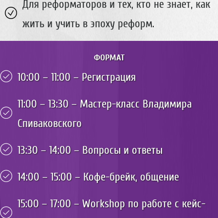
и
Для реформаторов и тех, кто не знает, как
в
жить и учить в эпоху реформ.
а
к
о
в
ФОРМАТ
с
к
10:00 – 11:00 – Регистрация
и
й
11:00 – 13:30 – Мастер-класс Владимира
|
7
Спиваковского
W
|
Б
13:30 – 14:00 – Вопросы и ответы
у
д
14:00 – 15:00 – Кофе-брейк, общение
у
щ
е
15:00 – 17:00 – Workshop по работе с кейс-
е