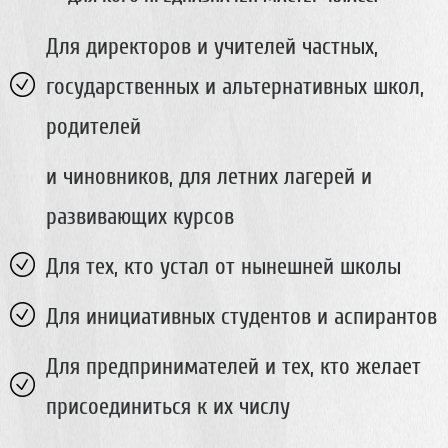
с
т
Для директоров и учителей частных,
е
р
государственных и альтернативных школ,
-
к
родителей
л
а
и чиновников, для летних лагерей и
с
с
развивающих курсов
|
В
л
Для тех, кто устал от нынешней школы
а
д
Для инициативных студентов и аспирантов
и
м
Для предпринимателей и тех, кто желает
и
р
присоединиться к их числу
С
п